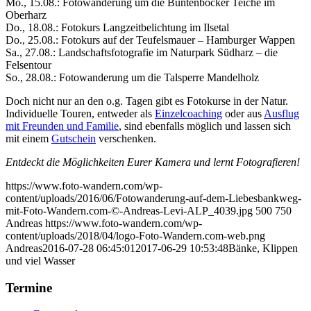
Mo., 15.08.: Fotowanderung um die Buntenbocker Teiche im
Oberharz
Do., 18.08.: Fotokurs Langzeitbelichtung im Ilsetal
Do., 25.08.: Fotokurs auf der Teufelsmauer – Hamburger Wappen
Sa., 27.08.: Landschaftsfotografie im Naturpark Südharz – die
Felsentour
So., 28.08.: Fotowanderung um die Talsperre Mandelholz
Doch nicht nur an den o.g. Tagen gibt es Fotokurse in der Natur.
Individuelle Touren, entweder als
Einzelcoaching
oder aus
Ausflug
mit Freunden und Familie
, sind ebenfalls möglich und lassen sich
mit einem
Gutschein
verschenken.
Entdeckt die Möglichkeiten Eurer Kamera und lernt Fotografieren!
https://www.foto-wandern.com/wp-
content/uploads/2016/06/Fotowanderung-auf-dem-Liebesbankweg-
mit-Foto-Wandern.com-©-Andreas-Levi-ALP_4039.jpg
500
750
Andreas
https://www.foto-wandern.com/wp-
content/uploads/2018/04/logo-Foto-Wandern.com-web.png
Andreas
2016-07-28 06:45:01
2017-06-29 10:53:48
Bänke, Klippen
und viel Wasser
Termine