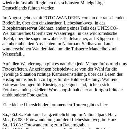
wieder in fast alle Regionen des schönsten Mittelgebirge
Deutschlands führen werden.
Im August geht es mit FOTO-WANDERN.com an die rauschenden
Bodefälle, über den einzigartigen Liebesbankweg, in das
Biosphärenreservat Südharz, entlang eines Teils des UNESCO-
Weltkulturerbes Oberharzer Wasserregal, in das wildromatische
Ilsetal, über die sagenumwobene Teufelsmauer, auf Klippen mit
atemberaubenden Aussichten im Naturpark Südharz und auf
wunderschönen Wanderpfade um die Talsperre Mandelholz mit
Wasserfall…
Auf allen Wanderungen gibt es natürlich jede Menge Infos rund ums
Fotografieren. Angefangen beispielsweise von der Wahl für die
jeweilige Situation richtige Kameraeinstellung, über das Lesen des
Histogramms bis hin zu Tipps für die Bildbearbeitung. Während
Fotowanderungen für Einsteiger geeignet sind, richten sich
Fotokurse mit speziellem Workshop-Inhalt eher an fortgeschrittene
ambitionierte Fotografen.
Eine kleine Übersicht der kommenden Touren gibt es hier:
Sa., 06.08.: Fotokurs Langzeitbelichtung im Nationalpark Harz
Mo., 08.08.: Fotowanderung auf dem Liebesbankweg im Harz
Sa., 13.08.: Fotowanderung zum Bauerngraben