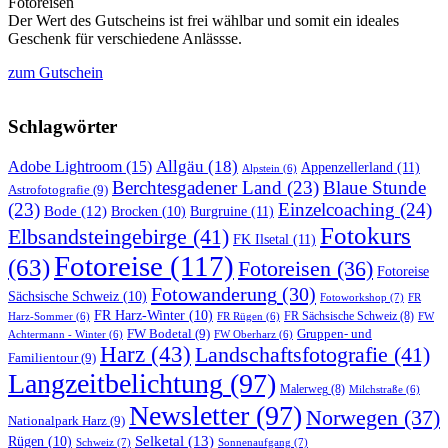
Der Wert des Gutscheins ist frei wählbar und somit ein ideales
Geschenk für verschiedene Anlässse.
zum Gutschein
Schlagwörter
Allgäu
(18)
Adobe Lightroom
(15)
Appenzellerland
(11)
Alpstein
(6)
Berchtesgadener Land
(23)
Blaue Stunde
Astrofotografie
(9)
(23)
Einzelcoaching
(24)
Bode
(12)
Burgruine
(11)
Brocken
(10)
Fotokurs
Elbsandsteingebirge
(41)
FK Ilsetal
(11)
Fotoreise
(117)
(63)
Fotoreisen
(36)
Fotoreise
Fotowanderung
(30)
Sächsische Schweiz
(10)
Fotoworkshop
(7)
FR
FR Harz-Winter
(10)
FR Sächsische Schweiz
(8)
Harz-Sommer
(6)
FR Rügen
(6)
FW
FW Bodetal
(9)
Gruppen- und
Achtermann - Winter
(6)
FW Oberharz
(6)
Harz
(43)
Landschaftsfotografie
(41)
Familientour
(9)
Langzeitbelichtung
(97)
Malerweg
(8)
Milchstraße
(6)
Newsletter
(97)
Norwegen
(37)
Nationalpark Harz
(9)
Selketal
(13)
Rügen
(10)
Schweiz
(7)
Sonnenaufgang
(7)