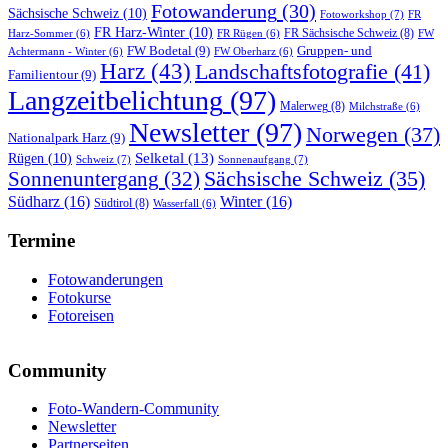
Fotowanderung
(30)
Sächsische Schweiz
(10)
Fotoworkshop
(7)
FR
FR Harz-Winter
(10)
FR Sächsische Schweiz
(8)
Harz-Sommer
(6)
FR Rügen
(6)
FW
FW Bodetal
(9)
Gruppen- und
Achtermann - Winter
(6)
FW Oberharz
(6)
Harz
(43)
Landschaftsfotografie
(41)
Familientour
(9)
Langzeitbelichtung
(97)
Malerweg
(8)
Milchstraße
(6)
Newsletter
(97)
Norwegen
(37)
Nationalpark Harz
(9)
Selketal
(13)
Rügen
(10)
Schweiz
(7)
Sonnenaufgang
(7)
Sonnenuntergang
(32)
Sächsische Schweiz
(35)
Südharz
(16)
Winter
(16)
Südtirol
(8)
Wasserfall
(6)
Termine
Fotowanderungen
Fotokurse
Fotoreisen
Community
Foto-Wandern-Community
Newsletter
Partnerseiten