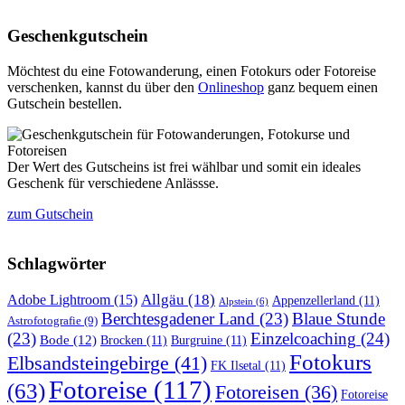
Geschenkgutschein
Möchtest du eine Fotowanderung, einen Fotokurs oder Fotoreise
verschenken, kannst du über den
Onlineshop
ganz bequem einen
Gutschein bestellen.
Der Wert des Gutscheins ist frei wählbar und somit ein ideales
Geschenk für verschiedene Anlässse.
zum Gutschein
Schlagwörter
Allgäu
(18)
Adobe Lightroom
(15)
Appenzellerland
(11)
Alpstein
(6)
Berchtesgadener Land
(23)
Blaue Stunde
Astrofotografie
(9)
(23)
Einzelcoaching
(24)
Bode
(12)
Brocken
(11)
Burgruine
(11)
Fotokurs
Elbsandsteingebirge
(41)
FK Ilsetal
(11)
Fotoreise
(117)
(63)
Fotoreisen
(36)
Fotoreise