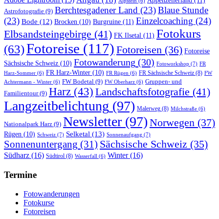
Appenzellerland
(11)
Alpstein
(6)
Berchtesgadener Land
(23)
Blaue Stunde
Astrofotografie
(9)
(23)
Einzelcoaching
(24)
Bode
(12)
Burgruine
(11)
Brocken
(10)
Fotokurs
Elbsandsteingebirge
(41)
FK Ilsetal
(11)
Fotoreise
(117)
(63)
Fotoreisen
(36)
Fotoreise
Fotowanderung
(30)
Sächsische Schweiz
(10)
Fotoworkshop
(7)
FR
FR Harz-Winter
(10)
FR Sächsische Schweiz
(8)
Harz-Sommer
(6)
FR Rügen
(6)
FW
FW Bodetal
(9)
Gruppen- und
Achtermann - Winter
(6)
FW Oberharz
(6)
Harz
(43)
Landschaftsfotografie
(41)
Familientour
(9)
Langzeitbelichtung
(97)
Malerweg
(8)
Milchstraße
(6)
Newsletter
(97)
Norwegen
(37)
Nationalpark Harz
(9)
Selketal
(13)
Rügen
(10)
Schweiz
(7)
Sonnenaufgang
(7)
Sächsische Schweiz
(35)
Sonnenuntergang
(31)
Südharz
(16)
Winter
(16)
Südtirol
(8)
Wasserfall
(6)
Termine
Fotowanderungen
Fotokurse
Fotoreisen