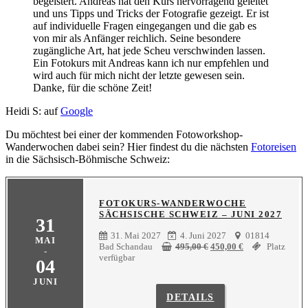
begeistert. Andreas hat den Kurs hervorragend geleitet
und uns Tipps und Tricks der Fotografie gezeigt. Er ist
auf individuelle Fragen eingegangen und die gab es
von mir als Anfänger reichlich. Seine besondere
zugängliche Art, hat jede Scheu verschwinden lassen.
Ein Fotokurs mit Andreas kann ich nur empfehlen und
wird auch für mich nicht der letzte gewesen sein.
Danke, für die schöne Zeit!
Heidi S: auf
Google
Du möchtest bei einer der kommenden Fotoworkshop-
Wanderwochen dabei sein? Hier findest du die nächsten
Fotoreisen
in die Sächsisch-Böhmische Schweiz:
FOTOKURS-WANDERWOCHE
SÄCHSISCHE SCHWEIZ – JUNI 2027
31
31. Mai 2027
4. Juni 2027
01814
MAI
Ursprünglicher
Aktueller
Bad Schandau
495,00
€
450,00
€
Platz
-
Preis
Preis
verfügbar
04
war:
ist:
495,00 €
450,00 €.
JUNI
DETAILS