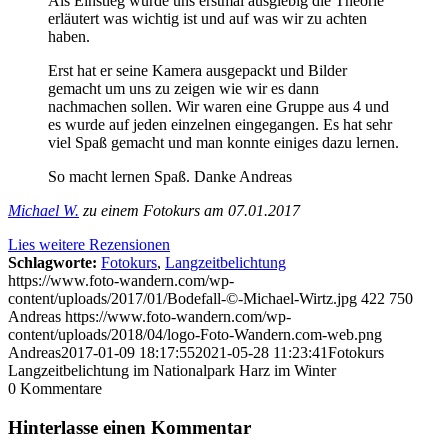
Als Einstieg wurde uns erstmal ausgiebig die Theorie
erläutert was wichtig ist und auf was wir zu achten
haben.
Erst hat er seine Kamera ausgepackt und Bilder
gemacht um uns zu zeigen wie wir es dann
nachmachen sollen. Wir waren eine Gruppe aus 4 und
es wurde auf jeden einzelnen eingegangen. Es hat sehr
viel Spaß gemacht und man konnte einiges dazu lernen.
So macht lernen Spaß. Danke Andreas
Michael W.
zu einem Fotokurs am 07.01.2017
Lies weitere Rezensionen
Schlagworte:
Fotokurs
,
Langzeitbelichtung
https://www.foto-wandern.com/wp-
content/uploads/2017/01/Bodefall-©-Michael-Wirtz.jpg
422
750
Andreas
https://www.foto-wandern.com/wp-
content/uploads/2018/04/logo-Foto-Wandern.com-web.png
Andreas
2017-01-09 18:17:55
2021-05-28 11:23:41
Fotokurs
Langzeitbelichtung im Nationalpark Harz im Winter
0
Kommentare
Hinterlasse einen Kommentar