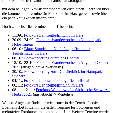
Liebe Freunde der Natur- und Landschaftsfotografie,
mit dem heutigen Newsletter möchte ich euch einen Überblick über
die kommenden Termine für Fotokurse im Harz geben, sowie über
ein paar Neuigkeiten informieren.
Doch zunächst die Termine in der Übersicht:
11.09.:
Fotokurs Langzeitbelichtung im Harz
20.09.–24.09.:
Fotokurs-Wanderwoche im Nationalpark
Hohe Tauern
06.10.:
Blaue Stunde und Nachtfotografie an der
Teufelsmauer im Harz
08.10.:
Fotowanderung durch das Bodetal
18.10.–22.10.:
Fotokurs-Wanderwoche im Allgäu – Oktober
2021
(ausgebucht -> Warteliste)
30.10.:
Fotowanderung zum Dreitälerblick im Naturpark
Südharz
04.11.:
Fotokurs Landschaftsfotografie im Ilsetal
06.11.:
Fotokurs Langzeitbelichtung im Harz
08.11.–12.11.:
Fotokurs-Wanderwoche Sächsische Schweiz –
Herbst 2021
(ausgebucht -> Warteliste)
Weitere Angebote findet ihr wie immer in der Terminübersicht.
Ebenfalls dort findet ihr die ersten Termine für Fotoreisen und
mehrtägige Fotokurse im kommenden Jahr. Weitere Termine werden