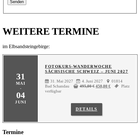
WEITERE TERMINE
im Elbsandsteingebirge:
FOTOKURS-WANDERWOCHE
SÄCHSISCHE SCHWEIZ – JUNI 2027
31
31. Mai 2027
4. Juni 2027
01814
MAI
Ursprünglicher
Aktueller
Bad Schandau
495,00
€
450,00
€
Platz
-
Preis
Preis
verfügbar
04
war:
ist:
495,00 €
450,00 €.
JUNI
DETAILS
Termine