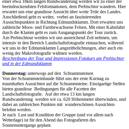
einer etwa 18km langen Rundwanderung werden wir zu einer der
beeindruckendsten Felsformationen, dem Prebischtor wandern. Hier
erwartet uns eine grandiose Aussicht über weite Teile des Landes.
Anschließend geht es weiter, vorbei an faszinierenden
Aussichtspunkten in Richtung Edmundsklamm. Dort erwarten uns
zahlreiche Moos- und Farnbewachsene Felsen. Mit einer Kahnfahrt
durch die Klamm geht es zum Ausgangspunkt der Tour zurück.
Am Prebischtour werden wir uns ausreichend Zeit nehmen, um
intensiv in den Bereich Landschaftsfotografie eintauchen, während
wir uns in der Edmunsklamm Langzeitbelichtungen, aber auch ein
wenig der Makrofotografie widmen werden.
Beschreibung der Tour und Impressionen Fotokurs am Prebischtor
und in der Edmundsklamm
Donnerstag:
unterwegs auf den Schrammsteinen
Von der Schrammsteinbaude führt uns der erste Kurstag zu
traumhaften Aussichten auf die Schrammsteine. Einzigartige Stellen
bieten grandiose Bedingungen für alle Facetten der
Landschaftsfotografie. Auf der etwa 13 km langen
Rundwanderung werden wir ca. 620 Höhenmeter überwinden, und
dabei an zahlreichen Punkten mit wunderschönen Aussichten
belohnt werden.
Je nach Lust und Kondition der Gruppe (und vor allem nach
Wetterlage) ist für den Abend das Fotografieren des
Sonnenuntergangs geplant.