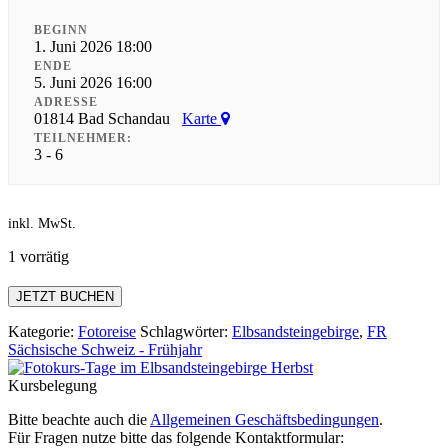
BEGINN
1. Juni 2026 18:00
ENDE
5. Juni 2026 16:00
ADRESSE
01814 Bad Schandau
Karte
TEILNEHMER:
3 - 6
inkl. MwSt.
1 vorrätig
Fotokurs-
JETZT BUCHEN
Wanderwoche
Sächsische
Kategorie:
Fotoreise
Schlagwörter:
Elbsandsteingebirge
,
FR
Schweiz
Sächsische Schweiz - Frühjahr
-
Juni
Kursbelegung
2026
Menge
Bitte beachte auch die
Allgemeinen Geschäftsbedingungen
.
Für Fragen nutze bitte das folgende Kontaktformular: