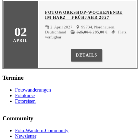
FOTOWORKSHOP-WOCHENENDE
IM HARZ – FRÜHJAHR 2027
02
2. April 2027
99734, Nordhausen,
Ursprünglicher
Aktueller
Deutschland
325,00
€
285,00
€
Platz
Preis
Preis
verfügbar
APRIL
war:
ist:
325,00 €
285,00 €.
DETAILS
Termine
Fotowanderungen
Fotokurse
Fotoreisen
Community
Foto-Wandern-Community
Newsletter