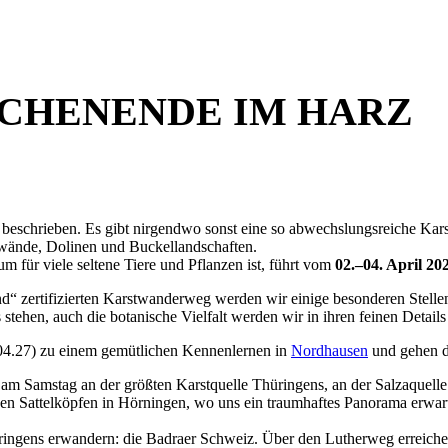
CHENENDE IM HARZ
pa beschrieben. Es gibt nirgendwo sonst eine so abwechslungsreiche Ka
swände, Dolinen und Buckellandschaften.
m für viele seltene Tiere und Pflanzen ist, führt vom
02.–04. April 20
 zertifizierten Karstwanderweg werden wir einige besonderen Stellen
ehen, auch die botanische Vielfalt werden wir in ihren feinen Details 
.04.27) zu einem gemütlichen Kennenlernen in
Nordhausen
und gehen d
m Samstag an der größten Karstquelle Thüringens, an der Salzaquelle (
n Sattelköpfen in Hörningen, wo uns ein traumhaftes Panorama erwart
ngens erwandern: die Badraer Schweiz. Über den Lutherweg erreichen 