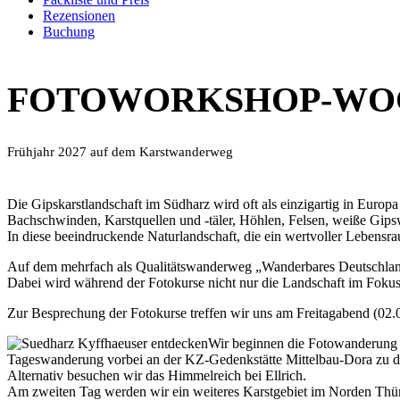
Rezensionen
Buchung
FOTOWORKSHOP-WO
Frühjahr 2027 auf dem Karstwanderweg
Die Gipskarstlandschaft im Südharz wird oft als einzigartig in Euro
Bachschwinden, Karstquellen und -täler, Höhlen, Felsen, weiße Gip
In diese beeindruckende Naturlandschaft, die ein wertvoller Lebensrau
Auf dem mehrfach als Qualitätswanderweg „Wanderbares Deutschland“
Dabei wird während der Fotokurse nicht nur die Landschaft im Fokus st
Zur Besprechung der Fotokurse treffen wir uns am Freitagabend (02
Wir beginnen die Fotowanderung a
Tageswanderung vorbei an der KZ-Gedenkstätte Mittelbau-Dora zu de
Alternativ besuchen wir das Himmelreich bei Ellrich.
Am zweiten Tag werden wir ein weiteres Karstgebiet im Norden Thüri