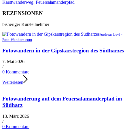
im
Karstwanderweg
,
Feuersalamanderpfad
Südharz
Menge
REZENSIONEN
bisheriger Kursteilnehmer
Andreas Levi -
Foto-Wandern.com
Fotowandern in der Gipskarstregion des Südharzes
7. Mai 2026
/
0 Kommentare
Weiterlesen
Fotowanderung auf dem Feuersalamanderpfad im
Südharz
13. März 2026
/
0 Kommentare