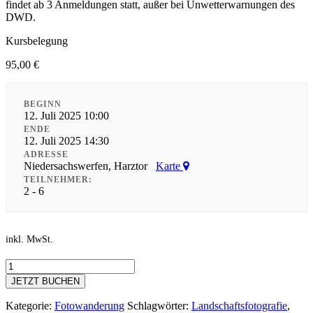
findet ab 3 Anmeldungen statt, außer bei Unwetterwarnungen des
DWD.
Kursbelegung
95,00
€
BEGINN
12. Juli 2025 10:00
ENDE
12. Juli 2025 14:30
ADRESSE
Niedersachswerfen, Harztor
Karte
TEILNEHMER:
2 - 6
inkl. MwSt.
Fotowanderung
auf
JETZT BUCHEN
dem
Feuersalamanderpfad
Kategorie:
Fotowanderung
Schlagwörter:
Landschaftsfotografie
,