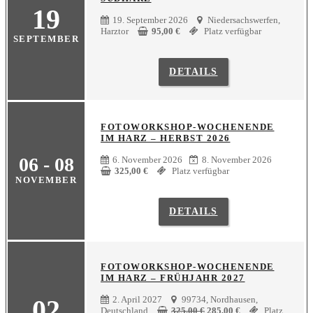
19
19. September 2026
Niedersachswerfen,
Harztor
95,00
€
Platz verfügbar
SEPTEMBER
DETAILS
FOTOWORKSHOP-WOCHENENDE
IM HARZ – HERBST 2026
06 - 08
6. November 2026
8. November 2026
325,00
€
Platz verfügbar
NOVEMBER
DETAILS
FOTOWORKSHOP-WOCHENENDE
IM HARZ – FRÜHJAHR 2027
02
2. April 2027
99734, Nordhausen,
Ursprünglicher
Aktueller
Deutschland
325,00
€
285,00
€
Platz