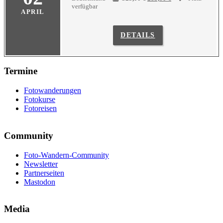
Preis
Preis
verfügbar
APRIL
war:
ist:
325,00 €
285,00 €.
DETAILS
Termine
Fotowanderungen
Fotokurse
Fotoreisen
Community
Foto-Wandern-Community
Newsletter
Partnerseiten
Mastodon
Media