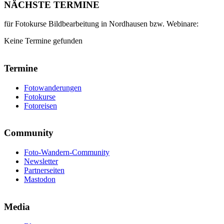
Exportdialog
NÄCHSTE TERMINE
Menge
für Fotokurse Bildbearbeitung in Nordhausen bzw. Webinare:
Keine Termine gefunden
Termine
Fotowanderungen
Fotokurse
Fotoreisen
Community
Foto-Wandern-Community
Newsletter
Partnerseiten
Mastodon
Media