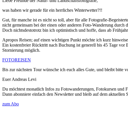
Liebe Freunde der Natur- und Landschaftsfotografie,
was haben wir gerade für ein herrliches Winterwetter?!!
Gut, für manche ist es nicht so toll, aber für alle Fotografie-Begeister
nicht gemeinsam bei der einen oder anderen Foto-Wanderung durch d
Doch nichtsdestotrotz bin ich optimistisch und hoffe, dass ab Frühjah
Apropos Reisen; auf einen wichtigen Punkt möchte ich kurz hinweise
Ein kostenfreier Rücktritt nach Buchung ist generell bis 45 Tage vor 
Stornierung möglich.
FOTOREISEN
Bis zur nächsten Tour wünsche ich euch alles Gute, und bleibt bitte v
Euer Andreas Levi
Du möchtest monatlich Infos zu Fotowanderungen, Fotokursen und Fo
Dann abonniere einfach den Newsletter und bleib auf dem aktuellen 
zum Abo