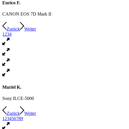
Enrico F.
CANON EOS 7D Mark II
Zurück
Weiter
1
2
3
4
Muriel K.
Sony ILCE-5000
Zurück
Weiter
1
2
3
4
5
6
7
8
9