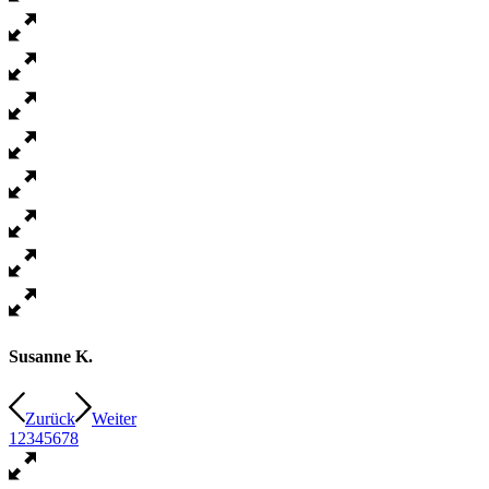
Susanne K.
Zurück
Weiter
1
2
3
4
5
6
7
8