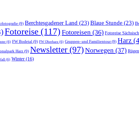
Berchtesgadener Land
(23)
Blaue Stunde
(23)
B
ofotografie
(9)
Fotoreise
(117)
)
Fotoreisen
(36)
Fotoreise Sächsisc
Harz
(4
FW Bodetal
(9)
Gruppen- und Familientour
(9)
nter
(6)
FW Oberharz
(6)
Newsletter
(97)
Norwegen
(37)
onalpark Harz
(9)
Rügen
Winter
(16)
fall
(6)