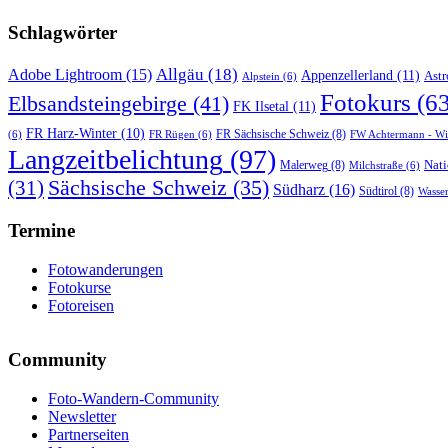
Schlagwörter
Allgäu
(18)
Adobe Lightroom
(15)
Appenzellerland
(11)
Astr
Alpstein
(6)
Fotokurs
(63
Elbsandsteingebirge
(41)
FK Ilsetal
(11)
FR Harz-Winter
(10)
FR Sächsische Schweiz
(8)
(6)
FR Rügen
(6)
FW Achtermann - Wi
Langzeitbelichtung
(97)
Nati
Malerweg
(8)
Milchstraße
(6)
Sächsische Schweiz
(35)
(31)
Südharz
(16)
Südtirol
(8)
Wasser
Termine
Fotowanderungen
Fotokurse
Fotoreisen
Community
Foto-Wandern-Community
Newsletter
Partnerseiten