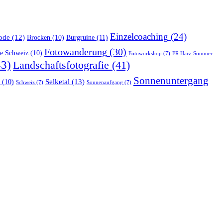
Einzelcoaching
(24)
ode
(12)
Burgruine
(11)
Brocken
(10)
Fotowanderung
(30)
he Schweiz
(10)
Fotoworkshop
(7)
FR Harz-Sommer
3)
Landschaftsfotografie
(41)
Sonnenuntergang
Selketal
(13)
(10)
Schweiz
(7)
Sonnenaufgang
(7)