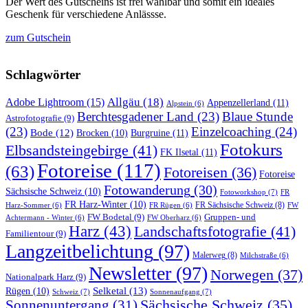
Der Wert des Gutscheins ist frei wählbar und somit ein ideales
Geschenk für verschiedene Anlässse.
zum Gutschein
Schlagwörter
Allgäu
(18)
Adobe Lightroom
(15)
Appenzellerland
(11)
Alpstein
(6)
Berchtesgadener Land
(23)
Blaue Stunde
Astrofotografie
(9)
(23)
Einzelcoaching
(24)
Bode
(12)
Burgruine
(11)
Brocken
(10)
Fotokurs
Elbsandsteingebirge
(41)
FK Ilsetal
(11)
Fotoreise
(117)
(63)
Fotoreisen
(36)
Fotoreise
Fotowanderung
(30)
Sächsische Schweiz
(10)
Fotoworkshop
(7)
FR
FR Harz-Winter
(10)
FR Sächsische Schweiz
(8)
Harz-Sommer
(6)
FR Rügen
(6)
FW
FW Bodetal
(9)
Gruppen- und
Achtermann - Winter
(6)
FW Oberharz
(6)
Harz
(43)
Landschaftsfotografie
(41)
Familientour
(9)
Langzeitbelichtung
(97)
Malerweg
(8)
Milchstraße
(6)
Newsletter
(97)
Norwegen
(37)
Nationalpark Harz
(9)
Selketal
(13)
Rügen
(10)
Schweiz
(7)
Sonnenaufgang
(7)
Sächsische Schweiz
(35)
Sonnenuntergang
(31)