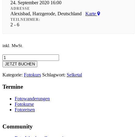
24. September 2020 16:00
ADRESSE
Alexisbad, Harzgerode, Deutschland
Karte
TEILNEHMER:
2 - 6
inkl. MwSt.
Fotokurs
auf
JETZT BUCHEN
den
Klippen
Kategorie:
Fotokurs
Schlagwort:
Selketal
des
Selketals
Termine
im
Harz
Fotowanderungen
Menge
Fotokurse
Fotoreisen
Community