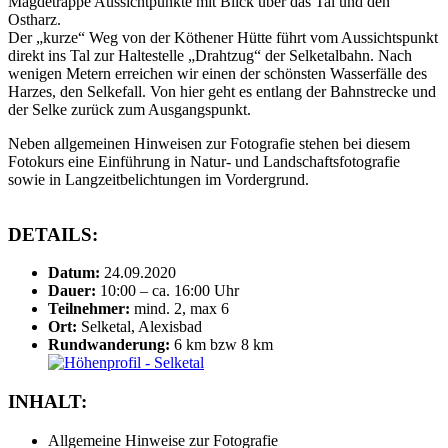
Mägdetrappe Aussichtpunkte mit Blick über das Tal und den
Ostharz.
Der „kurze“ Weg von der Köthener Hütte führt vom Aussichtspunkt
direkt ins Tal zur Haltestelle „Drahtzug“ der Selketalbahn. Nach
wenigen Metern erreichen wir einen der schönsten Wasserfälle des
Harzes, den Selkefall. Von hier geht es entlang der Bahnstrecke und
der Selke zurück zum Ausgangspunkt.
Neben allgemeinen Hinweisen zur Fotografie stehen bei diesem
Fotokurs eine Einführung in Natur- und Landschaftsfotografie
sowie in Langzeitbelichtungen im Vordergrund.
DETAILS:
Datum:
24.09.2020
Dauer:
10:00 – ca. 16:00 Uhr
Teilnehmer:
mind. 2, max 6
Ort:
Selketal, Alexisbad
Rundwanderung:
6 km bzw 8 km
INHALT:
Allgemeine Hinweise zur Fotografie