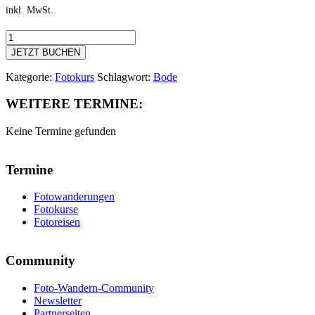
inkl. MwSt.
Fotokurs
Langzeitbelichtung
JETZT BUCHEN
im
Harz
Kategorie:
Fotokurs
Schlagwort:
Bode
Menge
WEITERE TERMINE:
Keine Termine gefunden
Termine
Fotowanderungen
Fotokurse
Fotoreisen
Community
Foto-Wandern-Community
Newsletter
Partnerseiten