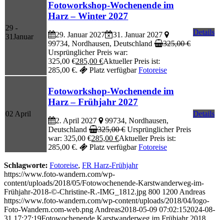
Fotoworkshop-Wochenende im
Harz – Winter 2027
29 -
Details
29. Januar 2027
31. Januar 2027
31
Januar
99734, Nordhausen, Deutschland
325,00
€
Ursprünglicher Preis war:
325,00 €
285,00
€
Aktueller Preis ist:
285,00 €.
Platz verfügbar
Fotoreise
Fotoworkshop-Wochenende im
Harz – Frühjahr 2027
02
April
Details
2. April 2027
99734, Nordhausen,
Deutschland
325,00
€
Ursprünglicher Preis
war: 325,00 €
285,00
€
Aktueller Preis ist:
285,00 €.
Platz verfügbar
Fotoreise
Schlagworte:
Fotoreise
,
FR Harz-Frühjahr
https://www.foto-wandern.com/wp-
content/uploads/2018/05/Fotowochenende-Karstwanderweg-im-
Frühjahr-2018-©-Christine-R.-IMG_1812.jpg
800
1200
Andreas
https://www.foto-wandern.com/wp-content/uploads/2018/04/logo-
Foto-Wandern.com-web.png
Andreas
2018-05-09 07:02:15
2024-08-
31 17:27:19
Fotowochenende Karstwanderweg im Frühjahr 2018