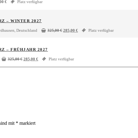
,00
€
Platz verfügbar
 – WINTER 2027
Ursprünglicher
Aktueller
dhausen, Deutschland
325,00
€
285,00
€
Platz verfügbar
Preis
Preis
war:
ist:
325,00 €
285,00 €.
 – FRÜHJAHR 2027
Ursprünglicher
Aktueller
325,00
€
285,00
€
Platz verfügbar
Preis
Preis
war:
ist:
325,00 €
285,00 €.
sind mit
*
markiert