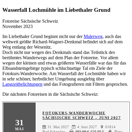
Wasserfall Lochmühle im Liebethaler Grund
Fotoreise Sächsische Schweiz
November 2023
Im Liebethaler Grund beginnt nicht nur der
Malerweg
, auch das
weltweit größte Richard-Wagner-Denkmal befindet sich auf dem
Weg entlang der Wesenitz.
Doch nicht nur wegen des Denkmals stand das Teilstück des
berühmtes Wanderwegs auf dem Plan der Fotoreise. Vor allem
wegen der kleinen und etwas größeren Wasserfälle war das für das
Elbsandsteingebirge typisch schluchtartige Tal ein Ziele der
Fotokurs-Wanderwoche. Am Wasserfall der Lochmühle haben wir
in sehr schöner, herbstlicher Umgebung ausgiebig über
Langzeitbelichtungen
und das Fotografieren mit Filtern gesprochen.
Die nächsten Fotoreisen in die Sächsische Schweiz:
FOTOKURS-WANDERWOCHE
SÄCHSISCHE SCHWEIZ – JUNI 2027
31
31. Mai 2027
4. Juni 2027
01814
MAI
Ursprünglicher
Aktueller
Bad Schandau
495,00
€
450,00
€
Platz