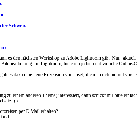
z
nn
fer Schweiz
our
wann es den nächsten Workshop zu Adobe Lightroom gibt. Nun, aktuell 
ildbearbeitung mit Lightroom, biete ich jedoch individuelle
Online-C
ab es dazu eine neue Rezension von Josef, die ich euch hiermit vorste
g zu einem anderen Thema) interessiert, dann schickt mir bitte einfac
bsite ;) )
toreisen per E-Mail erhalten?
Stand.