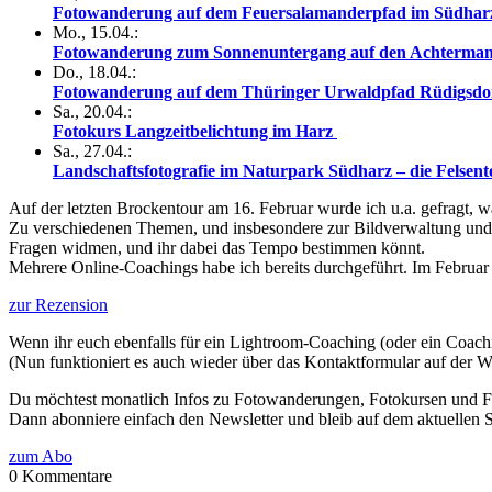
Fotowanderung auf dem Feuersalamanderpfad im Südhar
Mo., 15.04.:
Fotowanderung zum Sonnenuntergang auf den Achterma
Do., 18.04.:
Fotowanderung auf dem Thüringer Urwaldpfad Rüdigsdor
Sa., 20.04.:
Fotokurs Langzeitbelichtung im Harz
Sa., 27.04.:
Landschaftsfotografie im Naturpark Südharz – die Felsent
Auf der letzten Brockentour am 16. Februar wurde ich u.a. gefragt, 
Zu verschiedenen Themen, und insbesondere zur Bildverwaltung und B
Fragen widmen, und ihr dabei das Tempo bestimmen könnt.
Mehrere Online-Coachings habe ich bereits durchgeführt. Im Februar g
zur Rezension
Wenn ihr euch ebenfalls für ein Lightroom-Coaching (oder ein Coachin
(Nun funktioniert es auch wieder über das Kontaktformular auf der We
Du möchtest monatlich Infos zu Fotowanderungen, Fotokursen und Fo
Dann abonniere einfach den Newsletter und bleib auf dem aktuellen 
zum Abo
0
Kommentare