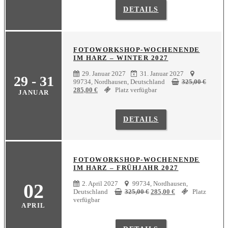
DETAILS
FOTOWORKSHOP-WOCHENENDE
IM HARZ – WINTER 2027
29. Januar 2027
31. Januar 2027
29 - 31
99734, Nordhausen, Deutschland
325,00
€
Ursprünglicher
Aktueller
285,00
€
Platz verfügbar
JANUAR
Preis
Preis
war:
ist:
325,00 €
285,00 €.
DETAILS
FOTOWORKSHOP-WOCHENENDE
IM HARZ – FRÜHJAHR 2027
02
2. April 2027
99734, Nordhausen,
Ursprünglicher
Aktueller
Deutschland
325,00
€
285,00
€
Platz
Preis
Preis
verfügbar
APRIL
war:
ist:
325,00 €
285,00 €.