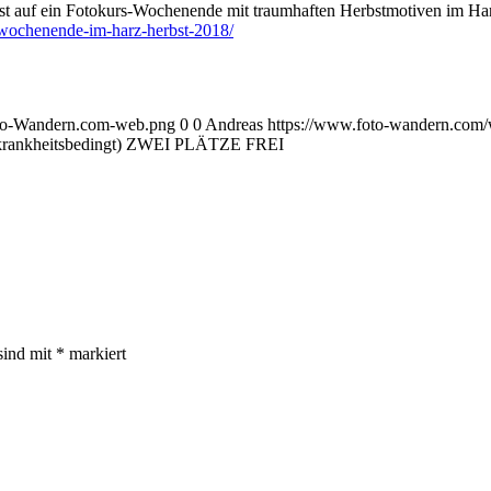
Lust auf ein Fotokurs-Wochenende mit traumhaften Herbstmotiven im Harz
-wochenende-im-harz-herbst-2018/
oto-Wandern.com-web.png
0
0
Andreas
https://www.foto-wandern.com
ankheitsbedingt) ZWEI PLÄTZE FREI
sind mit
*
markiert