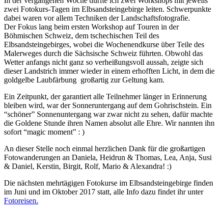
In der vergangenen Woche durfte ich zwei Workshops mit jeweils
zwei Fotokurs-Tagen im Elbsandsteingebirge leiten. Schwerpunkte
dabei waren vor allem Techniken der Landschaftsfotografie.
Der Fokus lang beim ersten Workshop auf Touren in der
Böhmischen Schweiz, dem tschechischen Teil des
Elbsandsteingebirges, wobei die Wochenendkurse über Teile des
Malerweges durch die Sächsische Schweiz führten. Obwohl das
Wetter anfangs nicht ganz so verheißungsvoll aussah, zeigte sich
dieser Landstrich immer wieder in einem erhofften Licht, in dem die
goldgelbe Laubfärbung großartig zur Geltung kam.
Ein Zeitpunkt, der garantiert alle Teilnehmer länger in Erinnerung
bleiben wird, war der Sonneruntergang auf dem Gohrischstein. Ein
“schöner” Sonnenuntergang war zwar nicht zu sehen, dafür machte
die Goldene Stunde ihren Namen absolut alle Ehre. Wir nannten ihn
sofort “magic moment” : )
An dieser Stelle noch einmal herzlichen Dank für die großartigen
Fotowanderungen an Daniela, Heidrun & Thomas, Lea, Anja, Susi
& Daniel, Kerstin, Birgit, Rolf, Mario & Alexandra! :)
Die nächsten mehrtägigen Fotokurse im Elbsandsteingebirge finden
im Juni und im Oktober 2017 statt, alle Info dazu findet ihr unter
Fotoreisen.