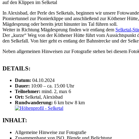
auf den Klippen im Selketal
In Alexisbad, der Perle des Selketals, beginnen wir unsere Fotowan
Pioniertunnel zur Pionierklippe und anschließend zur Köthener Hütte
Mägdesprung oder bereits jetzt hinunter ins Tal führen soll.
Weiter in Richtung Mägdesprung finden wir entlang dem
Selketal-Sti
Der „kurze“ Weg von der Köthener Hütte führt vom Aussichtspunkt dir
den Selkefall. Von hier geht es entlang der Bahnstrecke und der Sel
Neben allgemeinen Hinweisen zur Fotografie stehen bei diesem Fotok
DETAILS:
Datum:
04.10.2024
Dauer:
10:00 – ca. 15:00 Uhr
Teilnehmer:
mind. 2, max 6
Ort:
Selketal, Alexisbad
Rundwanderung:
6 km bzw 8 km
INHALT:
Allgemeine Hinweise zur Fotografie
Zusammenhang von ISO, Blende und Belichtung