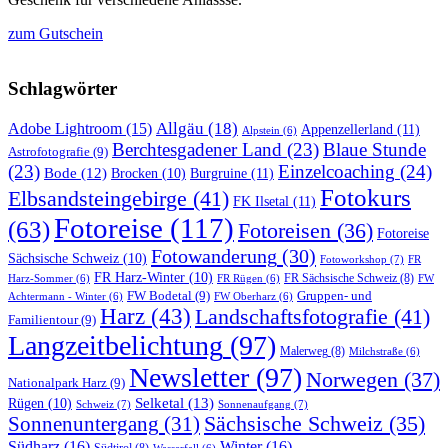
zum Gutschein
Schlagwörter
Allgäu
(18)
Adobe Lightroom
(15)
Appenzellerland
(11)
Alpstein
(6)
Berchtesgadener Land
(23)
Blaue Stunde
Astrofotografie
(9)
(23)
Einzelcoaching
(24)
Bode
(12)
Burgruine
(11)
Brocken
(10)
Fotokurs
Elbsandsteingebirge
(41)
FK Ilsetal
(11)
Fotoreise
(117)
(63)
Fotoreisen
(36)
Fotoreise
Fotowanderung
(30)
Sächsische Schweiz
(10)
Fotoworkshop
(7)
FR
FR Harz-Winter
(10)
FR Sächsische Schweiz
(8)
Harz-Sommer
(6)
FR Rügen
(6)
FW
FW Bodetal
(9)
Gruppen- und
Achtermann - Winter
(6)
FW Oberharz
(6)
Harz
(43)
Landschaftsfotografie
(41)
Familientour
(9)
Langzeitbelichtung
(97)
Malerweg
(8)
Milchstraße
(6)
Newsletter
(97)
Norwegen
(37)
Nationalpark Harz
(9)
Selketal
(13)
Rügen
(10)
Schweiz
(7)
Sonnenaufgang
(7)
Sächsische Schweiz
(35)
Sonnenuntergang
(31)
Südharz
(16)
Winter
(16)
Südtirol
(8)