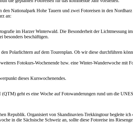
nun die geplanten Fotoreisen für das kommende Jahr vorstellen.
 in den Nationalpark Hohe Tauern und zwei Fotoreisen in den Nordhar
rz an:
ografie im Harzer Winterwald. Die Besonderheit der Lichtmessung im
ei besonders beschäftigen.
 den Polarlichtern auf dem Tourenplan. Ob wir diese durchführen kön
g ein weiteres Fotokurs-Wochenende bzw. eine Winter-Wanderwoche mit F
chwerpunkt dieses Kurswochenendes.
(QTM) geht es eine Woche auf Fotowanderungen rund um die UNESCO-W
chen Republik. Organisiert von Skandinavien-Trekkingtour begleite ich 
oche in die Sächsische Schweiz an, sollte diese Fotoreise ins Rieseng