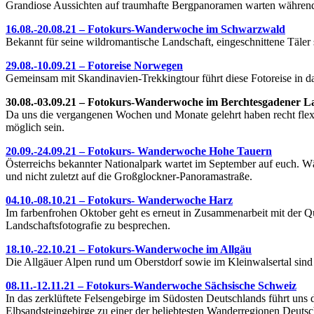
Grandiose Aussichten auf traumhafte Bergpanoramen warten während
16.08.-20.08.21 – Fotokurs-Wanderwoche im Schwarzwald
Bekannt für seine wildromantische Landschaft, eingeschnittene Täle
29.08.-10.09.21 – Fotoreise Norwegen
Gemeinsam mit Skandinavien-Trekkingtour führt diese Fotoreise in da
30.08.-03.09.21 – Fotokurs-Wanderwoche im Berchtesgadener L
Da uns die vergangenen Wochen und Monate gelehrt haben recht flexi
möglich sein.
20.09.-24.09.21 – Fotokurs- Wanderwoche Hohe Tauern
Österreichs bekannter Nationalpark wartet im September auf euch. Wä
und nicht zuletzt auf die Großglockner-Panoramastraße.
04.10.-08.10.21 – Fotokurs- Wanderwoche Harz
Im farbenfrohen Oktober geht es erneut in Zusammenarbeit mit der
Landschaftsfotografie zu besprechen.
18.10.-22.10.21 – Fotokurs-Wanderwoche im Allgäu
Die Allgäuer Alpen rund um Oberstdorf sowie im Kleinwalsertal sind 
08.11.-12.11.21 – Fotokurs-Wanderwoche Sächsische Schweiz
In das zerklüftete Felsengebirge im Südosten Deutschlands führt uns 
Elbsandsteingebirge zu einer der beliebtesten Wanderregionen Deutsc