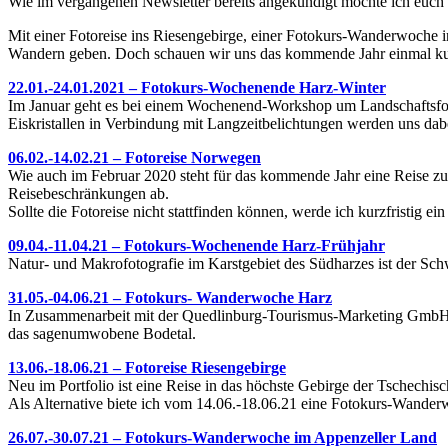
Wie im vergangenen Newsletter bereits angekündigt möchte ich euch 
Mit einer Fotoreise ins Riesengebirge, einer Fotokurs-Wanderwoche
Wandern geben. Doch schauen wir uns das kommende Jahr einmal ku
22.01.-24.01.2021 – Fotokurs-Wochenende Harz-Winter
Im Januar geht es bei einem Wochenend-Workshop um Landschaftsfot
Eiskristallen in Verbindung mit Langzeitbelichtungen werden uns dab
06.02.-14.02.21 – Fotoreise Norwegen
Wie auch im Februar 2020 steht für das kommende Jahr eine Reise zu
Reisebeschränkungen ab.
Sollte die Fotoreise nicht stattfinden können, werde ich kurzfristi
09.04.-11.04.21 – Fotokurs-Wochenende Harz-Frühjahr
Natur- und Makrofotografie im Karstgebiet des Südharzes ist der S
31.05.-04.06.21 – Fotokurs- Wanderwoche Harz
In Zusammenarbeit mit der Quedlinburg-Tourismus-Marketing GmbH 
das sagenumwobene Bodetal.
13.06.-18.06.21 – Fotoreise Riesengebirge
Neu im Portfolio ist eine Reise in das höchste Gebirge der Tschechis
Als Alternative biete ich vom 14.06.-18.06.21 eine Fotokurs-Wanderw
26.07.-30.07.21 – Fotokurs-Wanderwoche im Appenzeller Land