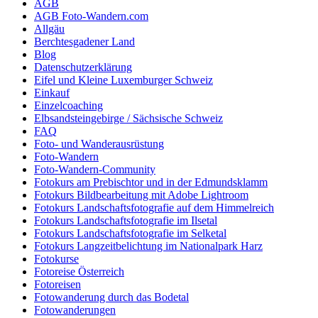
AGB
Die
AGB Foto-Wandern.com
Optionen
Allgäu
können
Berchtesgadener Land
auf
Blog
der
Datenschutzerklärung
Produktseite
Eifel und Kleine Luxemburger Schweiz
gewählt
Einkauf
werden
Einzelcoaching
Elbsandsteingebirge / Sächsische Schweiz
FAQ
Foto- und Wanderausrüstung
Foto-Wandern
Foto-Wandern-Community
Fotokurs am Prebischtor und in der Edmundsklamm
Fotokurs Bildbearbeitung mit Adobe Lightroom
Fotokurs Landschaftsfotografie auf dem Himmelreich
Fotokurs Landschaftsfotografie im Ilsetal
Fotokurs Landschaftsfotografie im Selketal
Fotokurs Langzeitbelichtung im Nationalpark Harz
Fotokurse
Fotoreise Österreich
Fotoreisen
Fotowanderung durch das Bodetal
Fotowanderungen