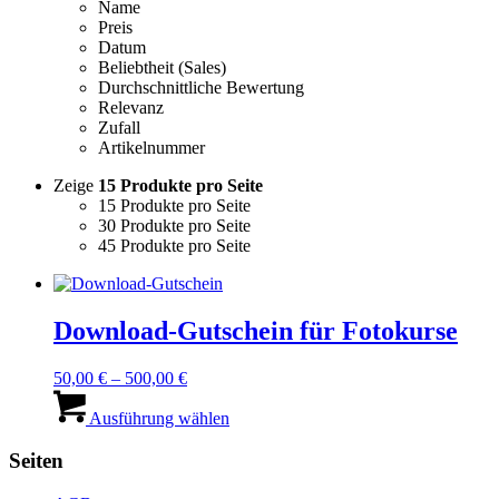
Name
Preis
Datum
Beliebtheit (Sales)
Durchschnittliche Bewertung
Relevanz
Zufall
Artikelnummer
Zeige
15 Produkte pro Seite
15 Produkte pro Seite
30 Produkte pro Seite
45 Produkte pro Seite
Download-Gutschein für Fotokurse
50,00
€
–
500,00
€
Dieses
Produkt
Ausführung wählen
weist
mehrere
Seiten
Varianten
auf.