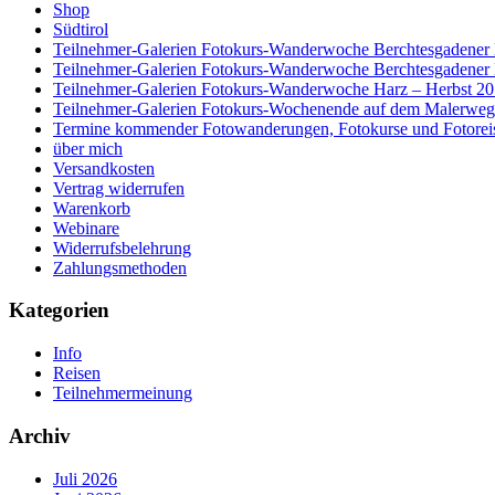
Shop
Südtirol
Teilnehmer-Galerien Fotokurs-Wanderwoche Berchtesgadener
Teilnehmer-Galerien Fotokurs-Wanderwoche Berchtesgadener
Teilnehmer-Galerien Fotokurs-Wanderwoche Harz – Herbst 2
Teilnehmer-Galerien Fotokurs-Wochenende auf dem Malerweg
Termine kommender Fotowanderungen, Fotokurse und Fotorei
über mich
Versandkosten
Vertrag widerrufen
Warenkorb
Webinare
Widerrufsbelehrung
Zahlungsmethoden
Kategorien
Info
Reisen
Teilnehmermeinung
Archiv
Juli 2026