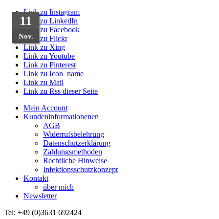
Link zu Instagram
24
06
11
Link zu LinkedIn
Link zu Facebook
Nov.
Nov.
Okt.
Link zu Flickr
Link zu Xing
Link zu Youtube
Link zu Pinterest
Link zu Icon_name
Link zu Mail
Link zu Rss dieser Seite
Mein Account
Kundeninformationenen
AGB
Widerrufsbelehrung
Datenschutzerklärung
Zahlungsmethoden
Rechtliche Hinweise
Infektionsschutzkonzept
Kontakt
über mich
Newsletter
Tel: +49 (0)3631 692424