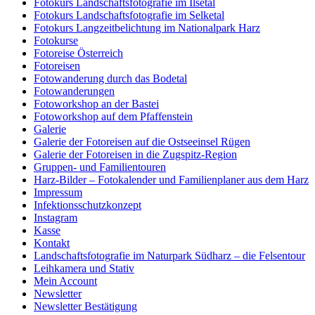
Fotokurs Landschaftsfotografie im Ilsetal
Fotokurs Landschaftsfotografie im Selketal
Fotokurs Langzeitbelichtung im Nationalpark Harz
Fotokurse
Fotoreise Österreich
Fotoreisen
Fotowanderung durch das Bodetal
Fotowanderungen
Fotoworkshop an der Bastei
Fotoworkshop auf dem Pfaffenstein
Galerie
Galerie der Fotoreisen auf die Ostseeinsel Rügen
Galerie der Fotoreisen in die Zugspitz-Region
Gruppen- und Familientouren
Harz-Bilder – Fotokalender und Familienplaner aus dem Harz
Impressum
Infektionsschutzkonzept
Instagram
Kasse
Kontakt
Landschaftsfotografie im Naturpark Südharz – die Felsentour
Leihkamera und Stativ
Mein Account
Newsletter
Newsletter Bestätigung