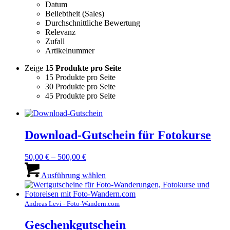
Datum
Beliebtheit (Sales)
Durchschnittliche Bewertung
Relevanz
Zufall
Artikelnummer
Zeige
15 Produkte pro Seite
15 Produkte pro Seite
30 Produkte pro Seite
45 Produkte pro Seite
Download-Gutschein für Fotokurse
50,00
€
–
500,00
€
Dieses
Produkt
Ausführung wählen
weist
mehrere
Varianten
Andreas Levi - Foto-Wandern.com
auf.
Die
Geschenkgutschein