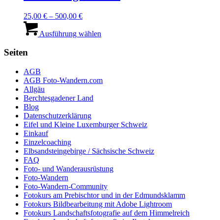
Optionen
können
25,00
€
–
500,00
€
auf
Dieses
der
Produkt
Ausführung wählen
Produktseite
weist
gewählt
mehrere
Seiten
werden
Varianten
auf.
AGB
Die
AGB Foto-Wandern.com
Optionen
Allgäu
können
Berchtesgadener Land
auf
Blog
der
Datenschutzerklärung
Produktseite
Eifel und Kleine Luxemburger Schweiz
gewählt
Einkauf
werden
Einzelcoaching
Elbsandsteingebirge / Sächsische Schweiz
FAQ
Foto- und Wanderausrüstung
Foto-Wandern
Foto-Wandern-Community
Fotokurs am Prebischtor und in der Edmundsklamm
Fotokurs Bildbearbeitung mit Adobe Lightroom
Fotokurs Landschaftsfotografie auf dem Himmelreich