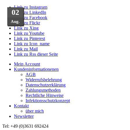
Link zu Instagram
06
26
09
04
05
18
04
03
02
11
Link zu LinkedIn
Link zu Facebook
März
Aug.
Aug.
Aug.
Okt.
Sep.
Sep.
Sep.
Sep.
Juli
Link zu Flickr
Link zu Xing
Link zu Youtube
Link zu Pinterest
Link zu Icon_name
Link zu Mail
Link zu Rss dieser Seite
Mein Account
Kundeninformationenen
AGB
Widerrufsbelehrung
Datenschutzerklärung
Zahlungsmethoden
Rechtliche Hinweise
Infektionsschutzkonzept
Kontakt
über mich
Newsletter
Tel: +49 (0)3631 692424