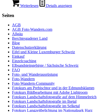
Weiterlesen
Details anzeigen
Seiten
AGB
AGB Foto-Wandern.com
Allgäu
Berchtesgadener Land
Blog
Datenschutzerklärung
Eifel und Kleine Luxemburger Schweiz
Einkauf
Einzelcoaching
Elbsandsteingebirge / Sächsische Schweiz
FAQ
Foto- und Wanderausrüstung
Foto-Wandern
Foto-Wandern-Community
Fotokurs am Prebischtor und in der Edmundsklamm
Fotokurs Bildbearbeitung mit Adobe Lightroom
Fotokurs Landschaftsfotografie auf dem Himmelreich
Fotokurs Landschaftsfotografie im Ilsetal
Fotokurs Landschaftsfotografie im Selketal
Fotokurs Langzeitbelichtung im Nationalpark Harz