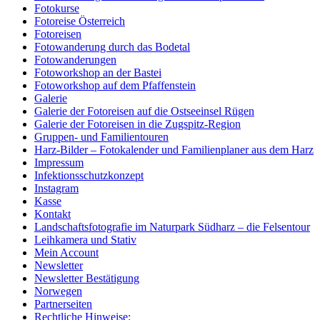
Fotokurse
Fotoreise Österreich
Fotoreisen
Fotowanderung durch das Bodetal
Fotowanderungen
Fotoworkshop an der Bastei
Fotoworkshop auf dem Pfaffenstein
Galerie
Galerie der Fotoreisen auf die Ostseeinsel Rügen
Galerie der Fotoreisen in die Zugspitz-Region
Gruppen- und Familientouren
Harz-Bilder – Fotokalender und Familienplaner aus dem Harz
Impressum
Infektionsschutzkonzept
Instagram
Kasse
Kontakt
Landschaftsfotografie im Naturpark Südharz – die Felsentour
Leihkamera und Stativ
Mein Account
Newsletter
Newsletter Bestätigung
Norwegen
Partnerseiten
Rechtliche Hinweise: