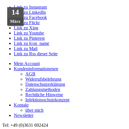
Link zu Instagram
03
31
30
29
14
Link zu LinkedIn
Link zu Facebook
März
März
Aug.
Aug.
Okt.
Link zu Flickr
Link zu Xing
Link zu Youtube
Link zu Pinterest
Link zu Icon_name
Link zu Mail
Link zu Rss dieser Seite
Mein Account
Kundeninformationenen
AGB
Widerrufsbelehrung
Datenschutzerklärung
Zahlungsmethoden
Rechtliche Hinweise
Infektionsschutzkonzept
Kontakt
über mich
Newsletter
Tel: +49 (0)3631 692424