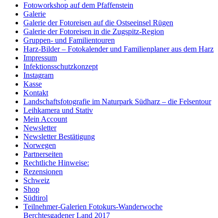
Fotoworkshop auf dem Pfaffenstein
Galerie
Galerie der Fotoreisen auf die Ostseeinsel Rügen
Galerie der Fotoreisen in die Zugspitz-Region
Gruppen- und Familientouren
Harz-Bilder – Fotokalender und Familienplaner aus dem Harz
Impressum
Infektionsschutzkonzept
Instagram
Kasse
Kontakt
Landschaftsfotografie im Naturpark Südharz – die Felsentour
Leihkamera und Stativ
Mein Account
Newsletter
Newsletter Bestätigung
Norwegen
Partnerseiten
Rechtliche Hinweise:
Rezensionen
Schweiz
Shop
Südtirol
Teilnehmer-Galerien Fotokurs-Wanderwoche
Berchtesgadener Land 2017