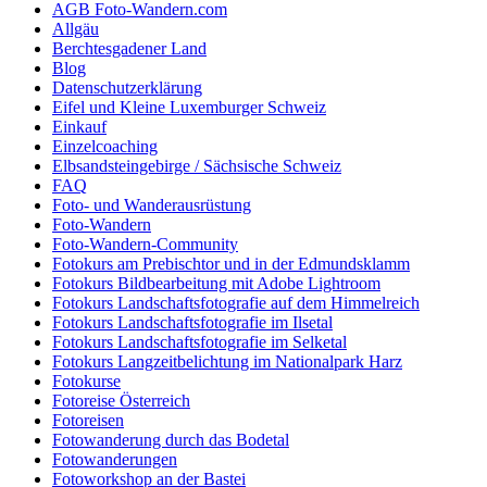
AGB Foto-Wandern.com
Allgäu
Berchtesgadener Land
Blog
Datenschutzerklärung
Eifel und Kleine Luxemburger Schweiz
Einkauf
Einzelcoaching
Elbsandsteingebirge / Sächsische Schweiz
FAQ
Foto- und Wanderausrüstung
Foto-Wandern
Foto-Wandern-Community
Fotokurs am Prebischtor und in der Edmundsklamm
Fotokurs Bildbearbeitung mit Adobe Lightroom
Fotokurs Landschaftsfotografie auf dem Himmelreich
Fotokurs Landschaftsfotografie im Ilsetal
Fotokurs Landschaftsfotografie im Selketal
Fotokurs Langzeitbelichtung im Nationalpark Harz
Fotokurse
Fotoreise Österreich
Fotoreisen
Fotowanderung durch das Bodetal
Fotowanderungen
Fotoworkshop an der Bastei